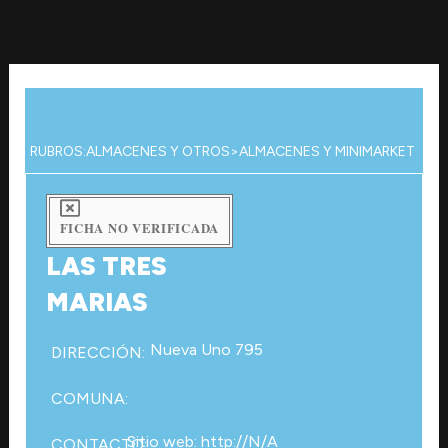
Ir
al
contenido
RUBROS:
ALMACENES Y OTROS
>
ALMACENES Y MINIMARKET
FICHA NO VERIFICADA
LAS TRES
MARIAS
Nueva Uno 795
DIRECCIÓN:
COMUNA:
Sitio web: http://N/A
CONTACTO: