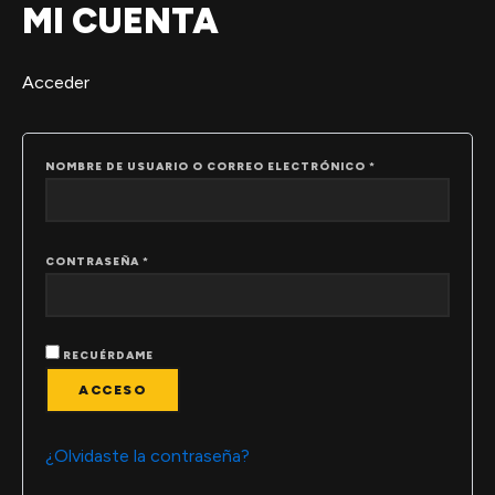
MI CUENTA
Ir
OBLIGATORIO
OBLIGATORIO
al
contenido
Acceder
NOMBRE DE USUARIO O CORREO ELECTRÓNICO
*
CONTRASEÑA
*
RECUÉRDAME
ACCESO
¿Olvidaste la contraseña?