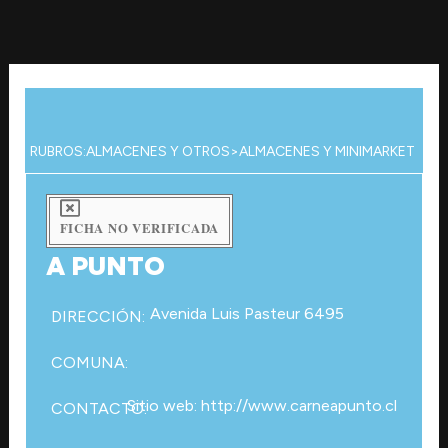
Ir
al
contenido
RUBROS:
ALMACENES Y OTROS
>
ALMACENES Y MINIMARKET
FICHA NO VERIFICADA
A PUNTO
Avenida Luis Pasteur 6495
DIRECCIÓN:
COMUNA:
Sitio web: http://www.carneapunto.cl
CONTACTO: