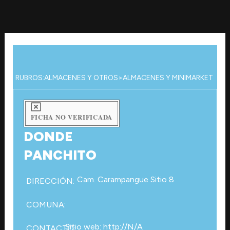
Ir
al
contenido
RUBROS:
ALMACENES Y OTROS
>
ALMACENES Y MINIMARKET
FICHA NO VERIFICADA
DONDE
PANCHITO
Cam. Carampangue Sitio 8
DIRECCIÓN:
COMUNA:
Sitio web: http://N/A
CONTACTO: