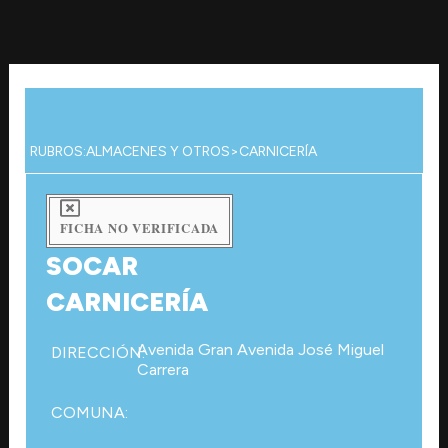
Ir
al
contenido
RUBROS:
ALMACENES Y OTROS
>
CARNICERÍA
FICHA NO VERIFICADA
SOCAR
CARNICERÍA
Avenida Gran Avenida José Miguel
DIRECCIÓN:
Carrera
COMUNA: