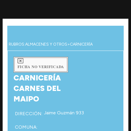
Ir
al
contenido
RUBROS:
ALMACENES Y OTROS
>
CARNICERÍA
FICHA NO VERIFICADA
CARNICERÍA
CARNES DEL
MAIPO
Jaime Guzmán 933
DIRECCIÓN:
COMUNA: