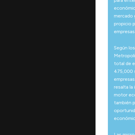
para ente
económica
mercado g
propicio 
empresas
Según los
Metropoli
total de 
475,000 
empresas 
resalta l
motor eco
también p
oportunida
económic
Las micro