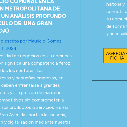
IO COMUNAL EN LA
historia y
N METROPOLITANA DE
conecta 
: UN ANÁLISIS PROFUNDO
tu comun
CULO DE: UNA GRAN
de forma f
DA)
y accesibl
lo escrito por
Mauricio Gómez
 1, 2024
AGREGA
ensidad de negocios en las comunas
FICHA
ión significa una competencia feroz
odos los sectores. Las
resas y pequeñas empresas, en
r, deben enfrentarse a grandes
res y a la presión de mantener
ompetitivos sin comprometer la
e sus productos o servicios. Es asi
ran Avenida aporta a la asesoria,
ón y digitalización mediante nuestra