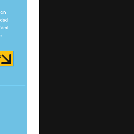
con
idad
ácil
e.
R