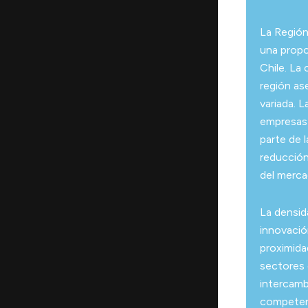
La Región
una propo
Chile. La
región as
variada. 
empresas 
parte de l
reducción
del merca
La densid
innovació
proximida
sectores 
intercambi
competen