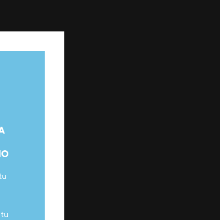
A
IO
tu
 tu