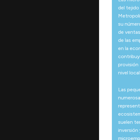
del tejido
Metropoli
su númer
de ventas
de las emp
en la eco
contribuy
provisión 
nivel local
Las pequ
numerosa
represent
ecosistem
suelen te
inversión
microempr