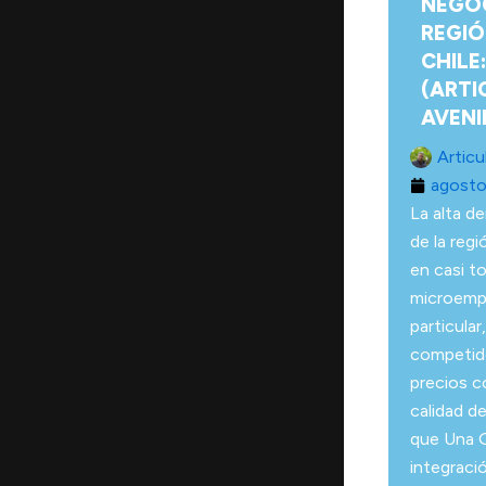
NEGOC
REGIÓ
CHILE
(ARTI
AVENI
Articu
agosto
La alta d
de la reg
en casi t
microemp
particula
competido
precios c
calidad d
que Una G
integraci