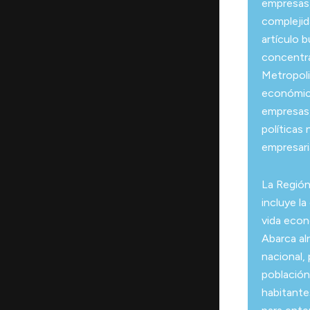
empresas,
complejid
artículo 
concentra
Metropoli
económico
empresas,
políticas
empresari
La Región
incluye la
vida econó
Abarca alr
nacional,
población
habitante