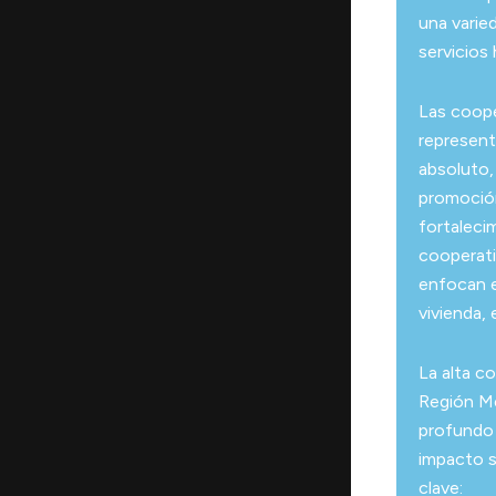
una varie
servicios
Las coop
represen
absoluto, 
promoción
fortalecim
cooperati
enfocan e
vivienda,
La alta c
Región Me
profundo 
impacto s
clave: