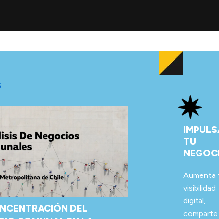
S
IMPULS
TU
NEGOC
Aumenta 
visibilidad
digital,
NCENTRACIÓN DEL
comparte