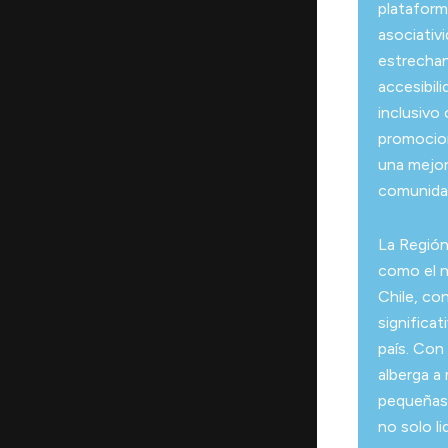
plataforma
asociativ
estrechan
accesibil
inclusivo
promocion
una mejor
comunidad
La Región
como el 
Chile, co
significat
país. Co
alberga a
pequeñas 
no solo l