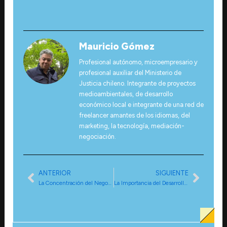
Mauricio Gómez
Profesional autónomo, microempresario y
profesional auxiliar del Ministerio de
Justicia chileno. Integrante de proyectos
medioambientales, de desarrollo
económico local e integrante de una red de
freelancer amantes de los idiomas, del
marketing, la tecnología, mediación-
negociación.
ANTERIOR
SIGUIENTE
Ant
Sigui
La Concentración del Negocio Comunal en la Región Metropolitana de Chile: Un Análisis Profundo (Articulo de: Una Gran Avenida)
La Importancia del Desarrollo Productivo Comunal en Chile