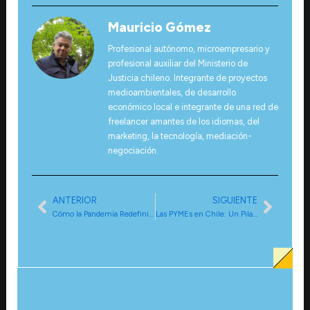
Mauricio Gómez
Profesional autónomo, microempresario y
profesional auxiliar del Ministerio de
Justicia chileno. Integrante de proyectos
medioambientales, de desarrollo
económico local e integrante de una red de
freelancer amantes de los idiomas, del
marketing, la tecnología, mediación-
negociación.
ANTERIOR
SIGUIENTE
Ant
Sigui
Cómo la Pandemia Redefinió lo que es ‘Esencial’
Las PYMEs en Chile: Un Pilar Fundamental para el Desarrollo Económico y Social