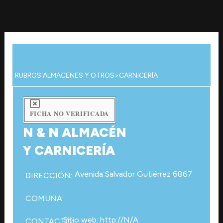
Ir
al
contenido
RUBROS:
ALMACENES Y OTROS
>
CARNICERÍA
FICHA NO VERIFICADA
N & N ALMACÉN
Y CARNICERÍA
Avenida Salvador Gutiérrez 6867
DIRECCIÓN:
COMUNA:
Sitio web: http://N/A
CONTACTO: