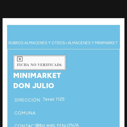
Ir
al
contenido
RUBROS:
ALMACENES Y OTROS
>
ALMACENES Y MINIMARKET
FICHA NO VERIFICADA
MINIMARKET
DON JULIO
Texas 1125
DIRECCIÓN:
COMUNA:
Sitio web: http://N/A
CONTACTO: