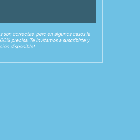
as son correctas, pero en algunos casos la
00% precisa. Te invitamos a suscribirte y
ación disponible!