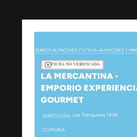
Ir
al
contenido
RUBROS:
ALMACENES Y OTROS
>
ALMACENES Y MIN
FICHA NO VERIFICADA
LA MERCANTINA -
EMPORIO EXPERIENCI
GOURMET
Las Tranqueras 1456
DIRECCIÓN:
COMUNA: