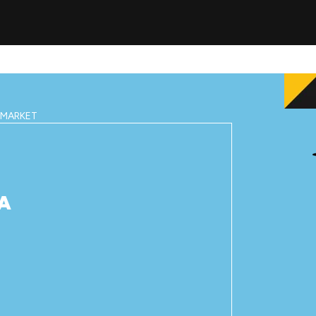
IMARKET
A