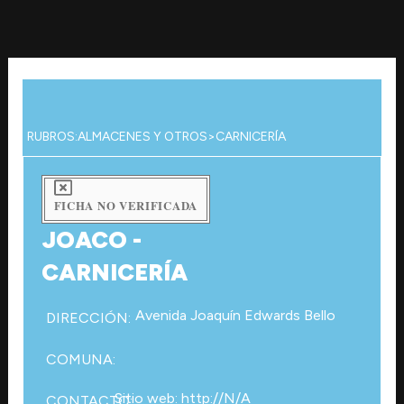
Ir
al
contenido
RUBROS:
ALMACENES Y OTROS
>
CARNICERÍA
FICHA NO VERIFICADA
JOACO -
CARNICERÍA
Avenida Joaquín Edwards Bello
DIRECCIÓN:
COMUNA:
Sitio web: http://N/A
CONTACTO: