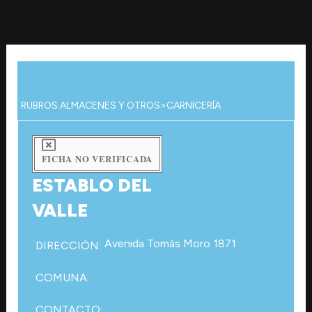
Ir
al
contenido
RUBROS:
ALMACENES Y OTROS
>
CARNICERÍA
FICHA NO VERIFICADA
ESTABLO DEL
VALLE
Avenida Tomás Moro 1871
DIRECCIÓN:
COMUNA:
CONTACTO: