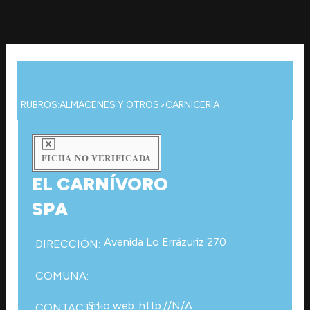
Ir
al
contenido
RUBROS:
ALMACENES Y OTROS
>
CARNICERÍA
FICHA NO VERIFICADA
EL CARNÍVORO
SPA
Avenida Lo Errázuriz 270
DIRECCIÓN:
COMUNA:
Sitio web: http://N/A
CONTACTO: