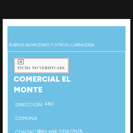
Ir
al
contenido
RUBROS:
ALMACENES Y OTROS
>
CARNICERÍA
FICHA NO VERIFICADA
COMERCIAL EL
MONTE
460
DIRECCIÓN:
COMUNA:
Sitio web: http://N/A
CONTACTO: