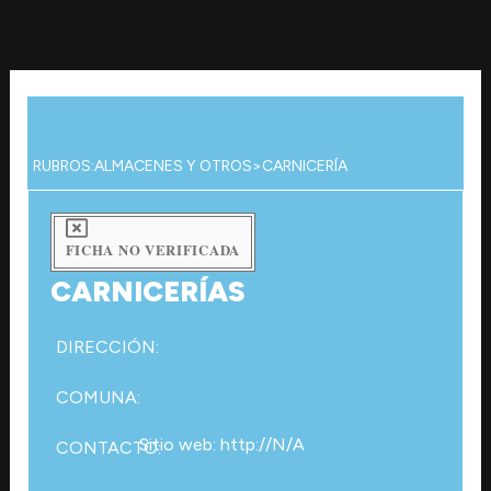
Ir
al
contenido
RUBROS:
ALMACENES Y OTROS
>
CARNICERÍA
FICHA NO VERIFICADA
CARNICERÍAS
DIRECCIÓN:
COMUNA:
Sitio web: http://N/A
CONTACTO: