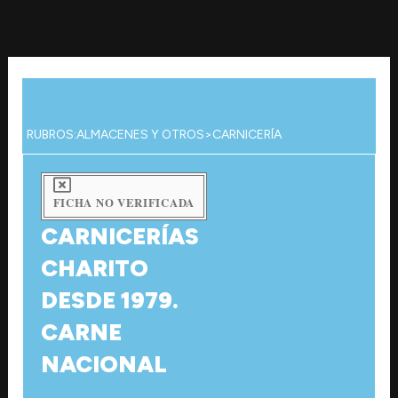
Ir
al
contenido
RUBROS:
ALMACENES Y OTROS
>
CARNICERÍA
FICHA NO VERIFICADA
CARNICERÍAS
CHARITO
DESDE 1979.
CARNE
NACIONAL