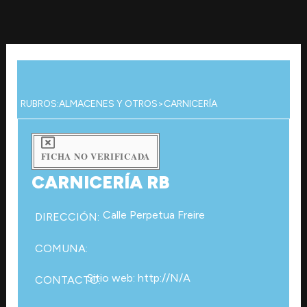
Ir
al
contenido
RUBROS:
ALMACENES Y OTROS
>
CARNICERÍA
FICHA NO VERIFICADA
CARNICERÍA RB
Calle Perpetua Freire
DIRECCIÓN:
COMUNA:
Sitio web: http://N/A
CONTACTO: