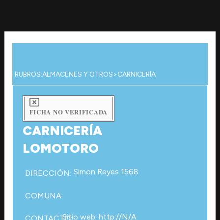
Ir
al
contenido
RUBROS:
ALMACENES Y OTROS
>
CARNICERÍA
FICHA NO VERIFICADA
CARNICERÍA
LOMOTORO
Simon Reyes 1568
DIRECCIÓN:
COMUNA:
Sitio web: http://N/A
CONTACTO: