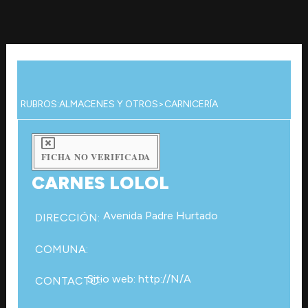
Ir
al
contenido
RUBROS:
ALMACENES Y OTROS
>
CARNICERÍA
FICHA NO VERIFICADA
CARNES LOLOL
Avenida Padre Hurtado
DIRECCIÓN:
COMUNA:
Sitio web: http://N/A
CONTACTO: