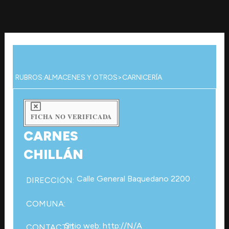
Ir
al
contenido
RUBROS:
ALMACENES Y OTROS
>
CARNICERÍA
FICHA NO VERIFICADA
CARNES
CHILLÁN
Calle General Baquedano 2200
DIRECCIÓN:
COMUNA:
Sitio web: http://N/A
CONTACTO: