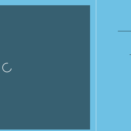
gando…