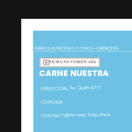
Ir
al
contenido
RUBROS:
ALMACENES Y OTROS
>
CARNICERÍA
FICHA NO VERIFICADA
CARNE NUESTRA
Av. Quilín 4717
DIRECCIÓN:
COMUNA:
Sitio web: http://N/A
CONTACTO: