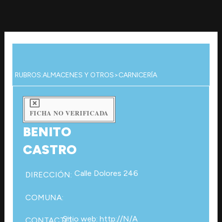
Ir
al
contenido
RUBROS:
ALMACENES Y OTROS
>
CARNICERÍA
FICHA NO VERIFICADA
BENITO
CASTRO
Calle Dolores 246
DIRECCIÓN:
COMUNA:
Sitio web: http://N/A
CONTACTO: