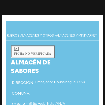
Ir
al
contenido
RUBROS:
ALMACENES Y OTROS
>
ALMACENES Y MINIMARKET
FICHA NO VERIFICADA
ALMACÉN DE
SABORES
Embajador Doussinague 1760
DIRECCIÓN:
COMUNA:
Sitio web: http://N/A
CONTACTO: