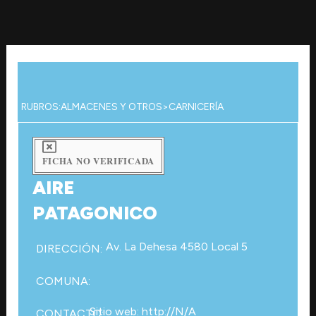
Ir
al
contenido
RUBROS:
ALMACENES Y OTROS
>
CARNICERÍA
FICHA NO VERIFICADA
AIRE
PATAGONICO
Av. La Dehesa 4580 Local 5
DIRECCIÓN:
COMUNA:
Sitio web: http://N/A
CONTACTO: