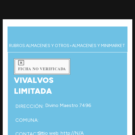
Ir
al
contenido
RUBROS:
ALMACENES Y OTROS
>
ALMACENES Y MINIMARKET
FICHA NO VERIFICADA
VIVALVOS
LIMITADA
Divino Maestro 7496
DIRECCIÓN:
COMUNA:
Sitio web: http://N/A
CONTACTO: