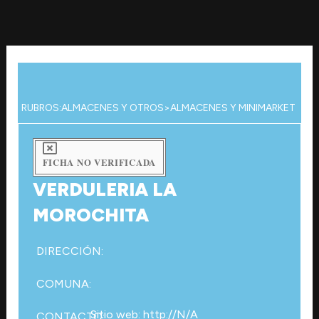
Ir
al
contenido
RUBROS:
ALMACENES Y OTROS
>
ALMACENES Y MINIMARKET
FICHA NO VERIFICADA
VERDULERIA LA
MOROCHITA
DIRECCIÓN:
COMUNA:
Sitio web: http://N/A
CONTACTO: