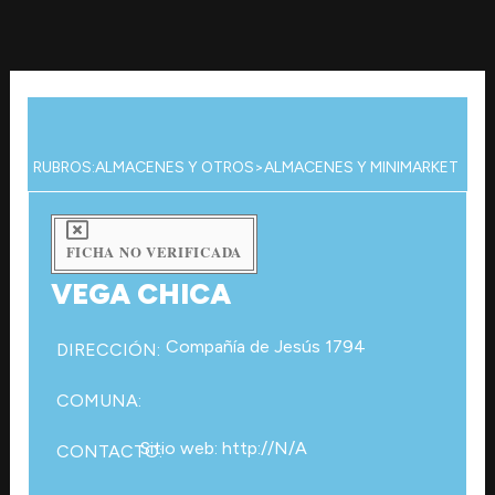
Ir
al
contenido
RUBROS:
ALMACENES Y OTROS
>
ALMACENES Y MINIMARKET
FICHA NO VERIFICADA
VEGA CHICA
Compañía de Jesús 1794
DIRECCIÓN:
COMUNA:
Sitio web: http://N/A
CONTACTO: