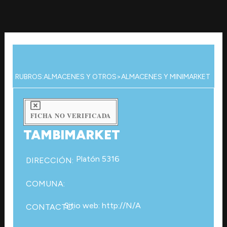
Ir
al
contenido
RUBROS:
ALMACENES Y OTROS
>
ALMACENES Y MINIMARKET
FICHA NO VERIFICADA
TAMBIMARKET
Platón 5316
DIRECCIÓN:
COMUNA:
Sitio web: http://N/A
CONTACTO: