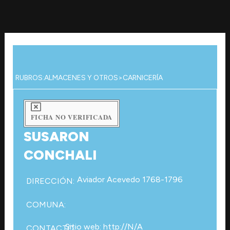
Ir
al
contenido
RUBROS:
ALMACENES Y OTROS
>
CARNICERÍA
FICHA NO VERIFICADA
SUSARON
CONCHALI
Aviador Acevedo 1768-1796
DIRECCIÓN:
COMUNA:
Sitio web: http://N/A
CONTACTO: