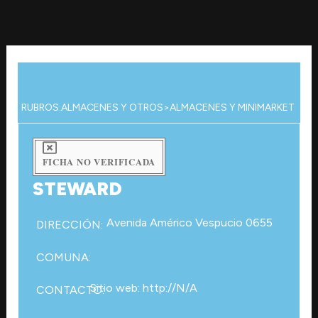
Ir
al
contenido
RUBROS:
ALMACENES Y OTROS
>
ALMACENES Y MINIMARKET
FICHA NO VERIFICADA
STEWARD
Avenida Américo Vespucio 0655
DIRECCIÓN:
COMUNA:
Sitio web: http://N/A
CONTACTO: