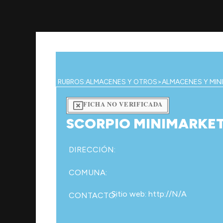
Ir
al
contenido
RUBROS:
ALMACENES Y OTROS
>
ALMACENES Y MIN
FICHA NO VERIFICADA
SCORPIO MINIMARKE
DIRECCIÓN:
COMUNA:
Sitio web: http://N/A
CONTACTO: