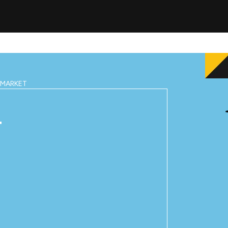
IMARKET
T