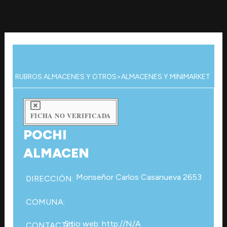
Ir
al
contenido
RUBROS:
ALMACENES Y OTROS
>
ALMACENES Y MINIMARKET
FICHA NO VERIFICADA
POCHI
ALMACEN
Monseñor Carlos Casanueva 2653
DIRECCIÓN:
COMUNA:
Sitio web: http://N/A
CONTACTO: