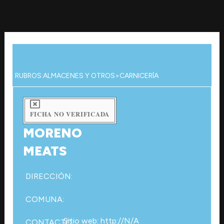
Ir
al
contenido
RUBROS:
ALMACENES Y OTROS
>
CARNICERÍA
FICHA NO VERIFICADA
MORENO
MEATS
DIRECCIÓN:
COMUNA:
Sitio web: http://N/A
CONTACTO: