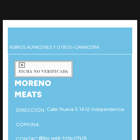
Ir
al
contenido
RUBROS:
ALMACENES Y OTROS
>
CARNICERÍA
FICHA NO VERIFICADA
MORENO
MEATS
Calle Nueva 5 1412 Independencia
DIRECCIÓN:
COMUNA:
Sitio web: http://N/A
CONTACTO: