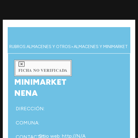
Ir
al
contenido
RUBROS:
ALMACENES Y OTROS
>
ALMACENES Y MINIMARKET
FICHA NO VERIFICADA
MINIMARKET
NENA
DIRECCIÓN:
COMUNA:
Sitio web: http://N/A
CONTACTO: