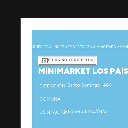
Ir
al
contenido
RUBROS:
ALMACENES Y OTROS
>
ALMACENES Y MIN
FICHA NO VERIFICADA
MINIMARKET LOS PAI
Santo Domingo 1480
DIRECCIÓN:
COMUNA:
Sitio web: http://N/A
CONTACTO: