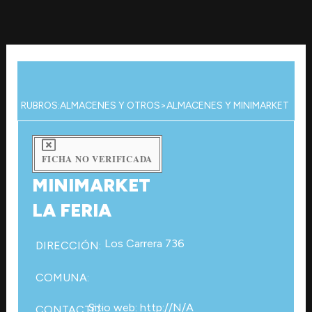
Ir
al
contenido
RUBROS:
ALMACENES Y OTROS
>
ALMACENES Y MINIMARKET
FICHA NO VERIFICADA
MINIMARKET
LA FERIA
Los Carrera 736
DIRECCIÓN:
COMUNA:
Sitio web: http://N/A
CONTACTO: