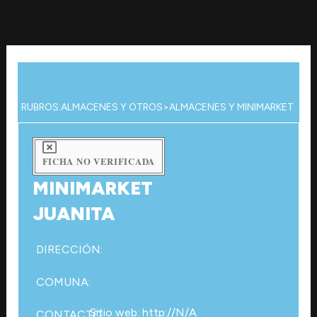
Ir
al
contenido
RUBROS:
ALMACENES Y OTROS
>
ALMACENES Y MINIMARKET
FICHA NO VERIFICADA
MINIMARKET
JUANITA
DIRECCIÓN:
COMUNA:
Sitio web: http://N/A
CONTACTO: