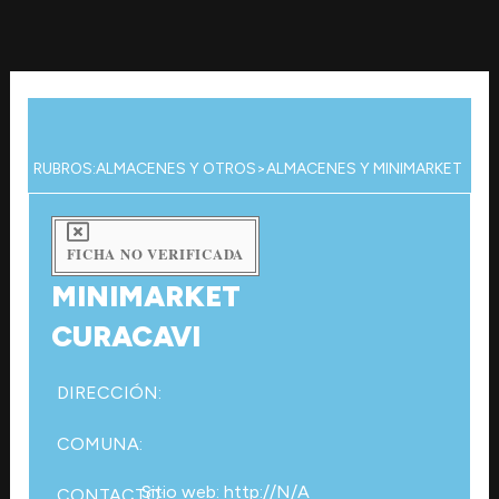
Ir
al
contenido
RUBROS:
ALMACENES Y OTROS
>
ALMACENES Y MINIMARKET
FICHA NO VERIFICADA
MINIMARKET
CURACAVI
DIRECCIÓN:
COMUNA:
Sitio web: http://N/A
CONTACTO: