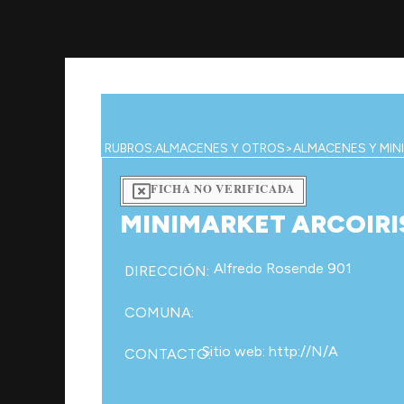
Ir
al
contenido
RUBROS:
ALMACENES Y OTROS
>
ALMACENES Y MIN
FICHA NO VERIFICADA
MINIMARKET ARCOIRI
Alfredo Rosende 901
DIRECCIÓN:
COMUNA:
Sitio web: http://N/A
CONTACTO: