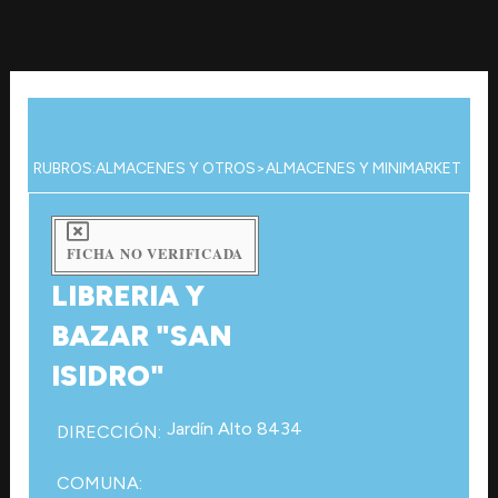
Ir
al
contenido
RUBROS:
ALMACENES Y OTROS
>
ALMACENES Y MINIMARKET
FICHA NO VERIFICADA
LIBRERIA Y
BAZAR "SAN
ISIDRO"
Jardín Alto 8434
DIRECCIÓN:
COMUNA: