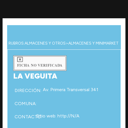
Ir
al
contenido
RUBROS:
ALMACENES Y OTROS
>
ALMACENES Y MINIMARKET
FICHA NO VERIFICADA
LA VEGUITA
Av. Primera Transversal 341
DIRECCIÓN:
COMUNA:
Sitio web: http://N/A
CONTACTO: