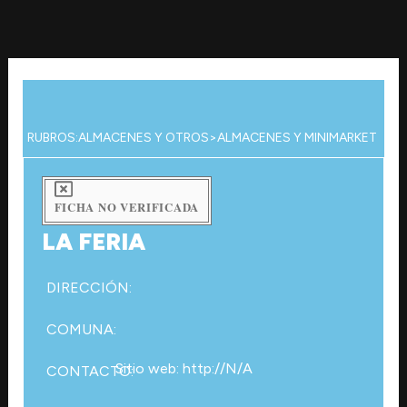
Ir
al
contenido
RUBROS:
ALMACENES Y OTROS
>
ALMACENES Y MINIMARKET
FICHA NO VERIFICADA
LA FERIA
DIRECCIÓN:
COMUNA:
Sitio web: http://N/A
CONTACTO: