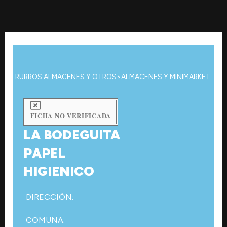
Ir
al
contenido
RUBROS:
ALMACENES Y OTROS
>
ALMACENES Y MINIMARKET
FICHA NO VERIFICADA
LA BODEGUITA
PAPEL
HIGIENICO
DIRECCIÓN:
COMUNA: