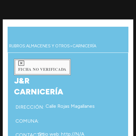
Ir
al
contenido
RUBROS:
ALMACENES Y OTROS
>
CARNICERÍA
FICHA NO VERIFICADA
J&R
CARNICERÍA
Calle Rojas Magallanes
DIRECCIÓN:
COMUNA:
Sitio web: http://N/A
CONTACTO: