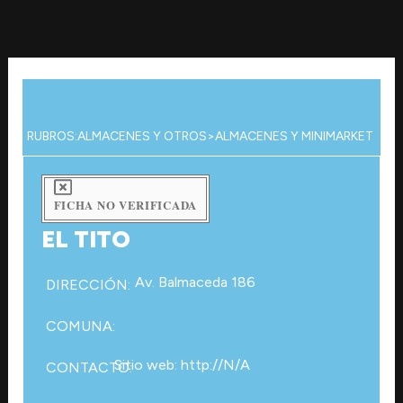
Ir
al
contenido
RUBROS:
ALMACENES Y OTROS
>
ALMACENES Y MINIMARKET
FICHA NO VERIFICADA
EL TITO
Av. Balmaceda 186
DIRECCIÓN:
COMUNA:
Sitio web: http://N/A
CONTACTO: