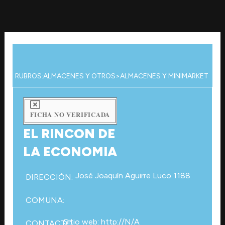
Ir
al
contenido
RUBROS:
ALMACENES Y OTROS
>
ALMACENES Y MINIMARKET
FICHA NO VERIFICADA
EL RINCON DE
LA ECONOMIA
José Joaquín Aguirre Luco 1188
DIRECCIÓN:
COMUNA:
Sitio web: http://N/A
CONTACTO: