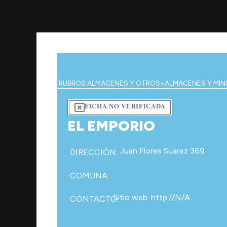
Ir
al
contenido
RUBROS:
ALMACENES Y OTROS
>
ALMACENES Y MIN
FICHA NO VERIFICADA
EL EMPORIO
Juan Flores Suarez 369
DIRECCIÓN:
COMUNA:
Sitio web: http://N/A
CONTACTO: